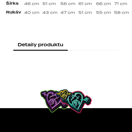
Šírka
46 cm
51 cm
56 cm
61 cm
66 cm
71 cm
Rukáv
40 cm
43 cm
47 cm
51 cm
55 cm
58 cm
Detaily produktu