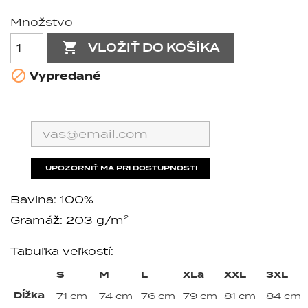
Množstvo

VLOŽIŤ DO KOŠÍKA

Vypredané
UPOZORNIŤ MA PRI DOSTUPNOSTI
Bavlna: 100%
Gramáž: 203 g/m²
Tabuľka veľkostí:
S
M
L
XLa
XXL
3XL
Dĺžka
71 cm
74 cm
76 cm
79 cm
81 cm
84 cm