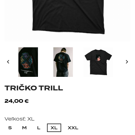


TRIČKO TRILL
24,00 €
Veľkosť: XL
S
M
L
XL
XXL