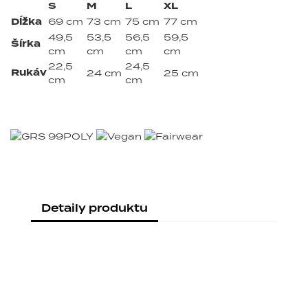
S
M
L
XL
Dĺžka
69 cm
73 cm
75 cm
77 cm
49,5
53,5
56,5
59,5
Šírka
cm
cm
cm
cm
22,5
24,5
Rukáv
24 cm
25 cm
cm
cm
Detaily produktu