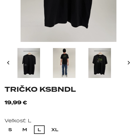


TRIČKO KSBNDL
19,99 €
Veľkosť: L
S
M
L
XL