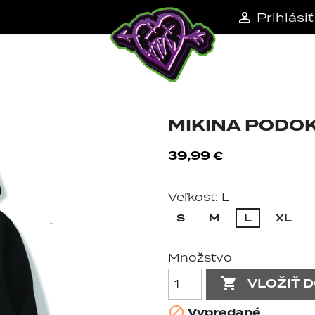

Prihlásiť
KNAMI
MIKINA PODO
39,99 €
Veľkosť: L
S
M
L
XL
Množstvo

VLOŽIŤ 

Vypredané