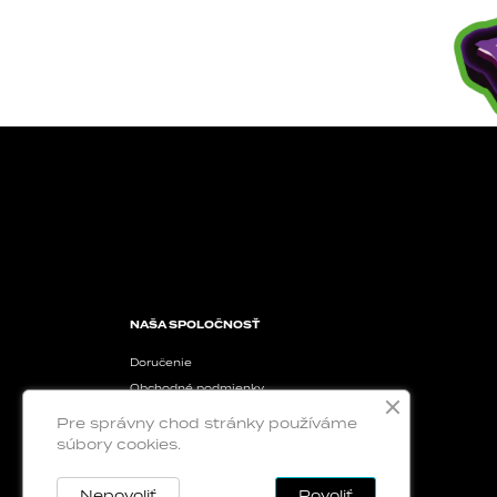
NAŠA SPOLOČNOSŤ
Doručenie
Obchodné podmienky
Ochrana osobných údajov
Pre správny chod stránky používáme
súbory cookies.
Nepovoliť
Povoliť