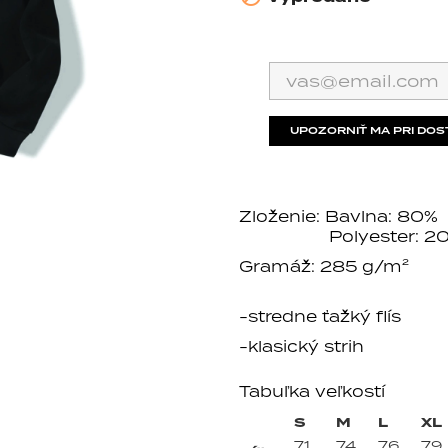
UPOZORNIŤ MA PRI DOS
Zloženie: Bavlna: 80%
Polyester: 20
Gramáž: 285 g/m²
-stredne ťažký flís
-klasický strih
Tabuľka veľkostí
S
M
L
XL
71
74
76
79