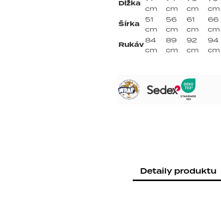
Dĺžka
cm
cm
cm
cm
51
56
61
66
Šírka
cm
cm
cm
cm
84
89
92
94
Rukáv
cm
cm
cm
cm
Detaily produktu