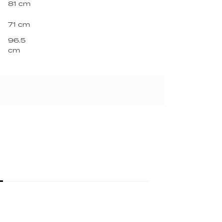
81 cm
71 cm
96.5
cm